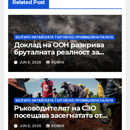
Related Post
БЪЛГАРО-КИТАЙСКАТА ТЪРГОВСКО-ПРОМИШЛЕНА ПАЛАТА
Доклад на ООН разкрива
бруталната реалност за
палестинците в Газа,
JUN 9, 2026
ADMIN
Западния бряг
БЪЛГАРО-КИТАЙСКАТА ТЪРГОВСКО-ПРОМИШЛЕНА ПАЛАТА
Ръководителят на СЗО
посещава засегнатата от
Ебола Уганда, след като
JUN 9, 2026
ADMIN
вирусът се разпространява