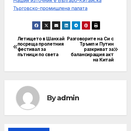
Нашия източник е Българо-Китайска
Търговско-промишлена палaта
Летището в Шанхай
Разговорите на Си с
Post
посреща пролетния
Тръмп и Путин
фестивал за
разкриват за
navigation
пътници по света
балансиращия акт
на Китай
By
admin