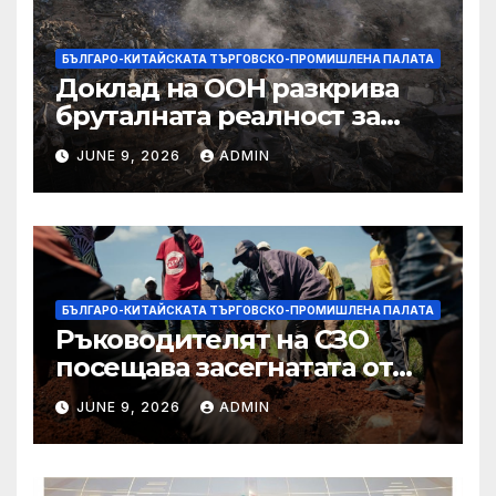
БЪЛГАРО-КИТАЙСКАТА ТЪРГОВСКО-ПРОМИШЛЕНА ПАЛАТА
Доклад на ООН разкрива
бруталната реалност за
палестинците в Газа,
JUNE 9, 2026
ADMIN
Западния бряг
БЪЛГАРО-КИТАЙСКАТА ТЪРГОВСКО-ПРОМИШЛЕНА ПАЛАТА
Ръководителят на СЗО
посещава засегнатата от
Ебола Уганда, след като
JUNE 9, 2026
ADMIN
вирусът се разпространява
от ДРК