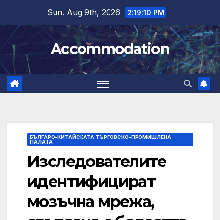
Skip
Sun. Aug 9th, 2026
2:19:10 PM
to
content
Accommodation
БЪЛГАРО-КИТАЙСКАТА ТЪРГОВСКО-ПРОМИШЛЕНА
ПАЛАТА
Изследователите
идентифицират
мозъчна мрежа,