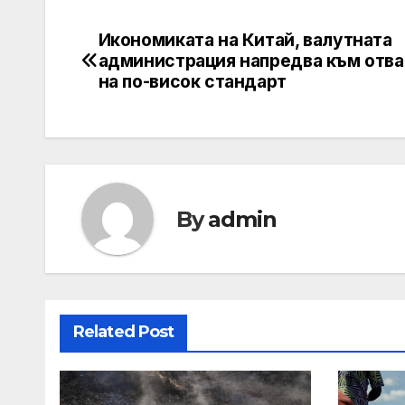
Икономиката на Китай, валутната
Post
администрация напредва към отв
navigation
на по-висок стандарт
By
admin
Related Post