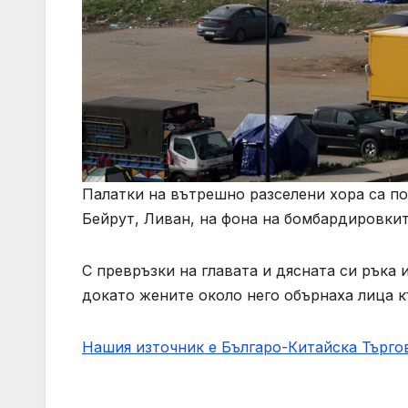
Палатки на вътрешно разселени хора са п
Бейрут, Ливан, на фона на бомбардировкит
С превръзки на главата и дясната си ръка 
докато жените около него обърнаха лица к
Нашия източник е Българо-Китайска Търг