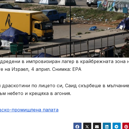
одредени в импровизиран лагер в крайбрежната зона 
е на Израел, 4 април. Снимка: EPA
и драскотини по лицето си, Саид скърбеше в мълчание
ъм небето и крещяха в агония.
овско-промишлена палaта