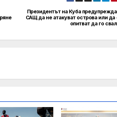
Президентът на Куба предупрежда
аряне
САЩ да не атакуват острова или да
опитват да го сва