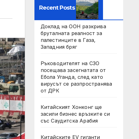
Recent Posts
Доклад на ООН разкрива
бруталната реалност за
палестинците в Газа,
Западния бряг
Ръководителят на СЗО
посещава засегнатата от
Ебола Уганда, след като
вирусът се разпространява
от ДРК
Китайският Хонконг ще
засили бизнес връзките си
със Саудитска Арабия
Китайските EV гиганти