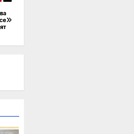
ва
 се
лят