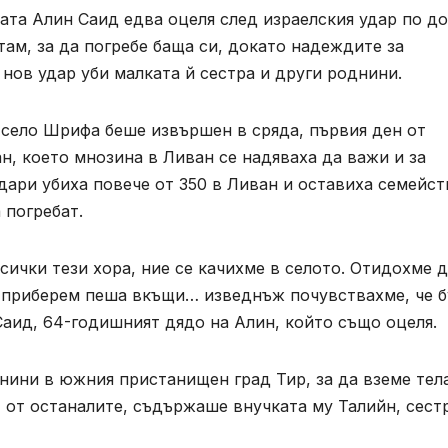
ата Алин Саид едва оцеля след израелския удар по д
ам, за да погребе баща си, докато надеждите за
 нов удар уби малката й сестра и други роднини.
 село Шрифа беше извършен в сряда, първия ден от
, което мнозина в Ливан се надяваха да важи и за
удари убиха повече от 350 в Ливан и оставиха семейс
 погребат.
всички тези хора, ние се качихме в селото. Отидохме 
е приберем пеша вкъщи… изведнъж почувствахме, че б
 Саид, 64-годишният дядо на Алин, който също оцеля.
нини в южния пристанищен град Тир, за да вземе тел
ст от останалите, съдържаше внучката му Талийн, сест