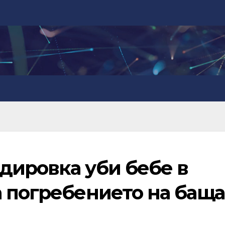
дировка уби бебе в
а погребението на баща