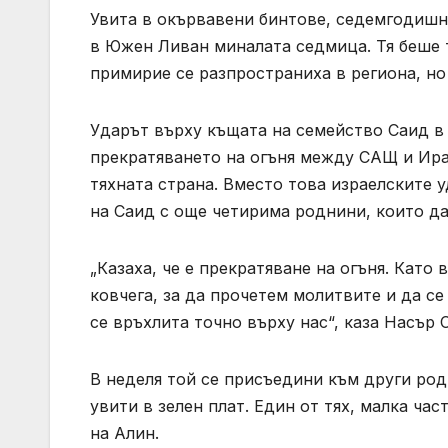
Увита в окървавени бинтове, седемгодишн
в Южен Ливан миналата седмица. Тя беше т
примирие се разпространиха в региона, но
Ударът върху къщата на семейство Саид в
прекратяването на огъня между САЩ и Иран
тяхната страна. Вместо това израелските 
на Саид с още четирима роднини, които да
„Казаха, че е прекратяване на огъня. Като 
ковчега, за да прочетем молитвите и да с
се връхлита точно върху нас“, каза Насър
В неделя той се присъедини към други род
увити в зелен плат. Един от тях, малка ча
на Алин.