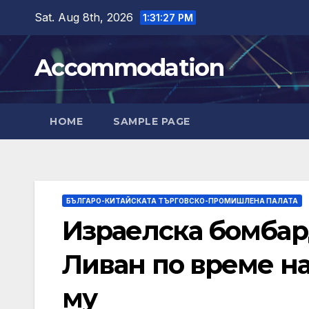
Skip
Sat. Aug 8th, 2026
1:31:29 PM
to
content
Accommodation
HOME
SAMPLE PAGE
БЪЛГАРО-КИТАЙСКАТА ТЪРГОВСКО-ПРОМИШЛЕНА ПАЛАТА
Израелска бомбар
Ливан по време н
му