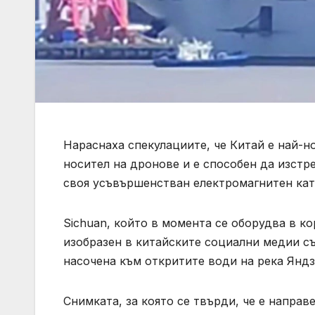
Нараснаха спекулациите, че Китай е най-н
носител на дронове и е способен да изстр
своя усъвършенстван електромагнитен кат
Sichuan, който в момента се оборудва в 
изобразен в китайските социални медии съ
насочена към откритите води на река Яндз
Снимката, за която се твърди, че е направ