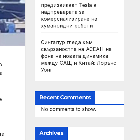
предизвикват Tesla в
надпреварата за
комерсиализиране на
хуманоидни роботи
Сингапур гледа към
свързаността на АСЕАН на
фона на новата динамика
между САЩ и Китай: Лорънс
о
Уонг
а
Recent Comments
е
No comments to show.
Archives
да