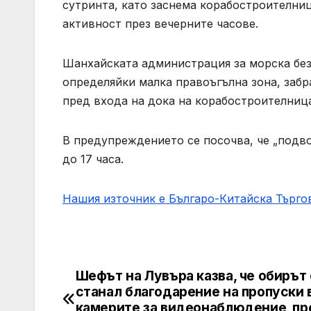
сутринта, като заснема корабостроителниц
активност през вечерните часове.
Шанхайската администрация за морска без
определяйки малка правоъгълна зона, забр
пред входа на дока на корабостроителниц
В предупреждението се посочва, че „подво
до 17 часа.
Нашия източник е Българо-Китайска Търг
Шефът на Лувъра казва, че обирът 
Post
станал благодарение на пропуски 
navigation
камерите за видеонаблюдение, пр