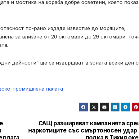
ата и мостика на кораба добре осветени, което показ
опасност по-рано издаде известие до моряците,
анена за влизане от 20 октомври до 29 октомври, точ
ата.
дни дейности“ ще се извършват в зоната всеки ден о
овско-промишлена палaта
е
САЩ разширяват кампанията сре
в
наркотиците със смъртоносен удар 
едлага
лодка в Тихия ок