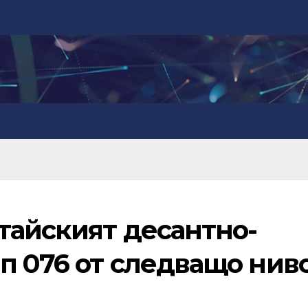
тайският десантно-
п 076 от следващо нив