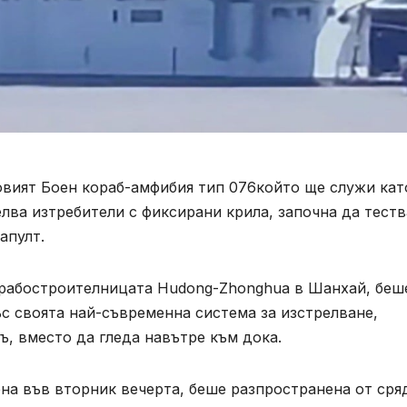
овият Боен кораб-амфибия тип 076който ще служи кат
елва изтребители с фиксирани крила, започна да теств
апулт.
корабостроителницата Hudong-Zhonghua в Шанхай, беш
с своята най-съвременна система за изстрелване,
ъ, вместо да гледа навътре към дока.
ена във вторник вечерта, беше разпространена от сря