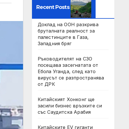
Recent Posts
Доклад на ООН разкрива
бруталната реалност за
палестинците в Газа,
Западния бряг
Ръководителят на СЗО
посещава засегнатата от
Ебола Уганда, след като
вирусът се разпространява
от ДРК
Китайският Хонконг ще
засили бизнес връзките си
със Саудитска Арабия
Китайските EV гиганти