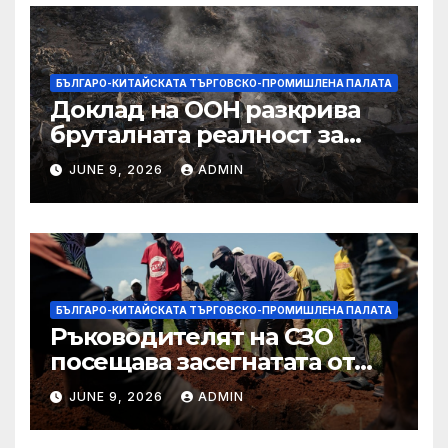
БЪЛГАРО-КИТАЙСКАТА ТЪРГОВСКО-ПРОМИШЛЕНА ПАЛАТА
Доклад на ООН разкрива
бруталната реалност за
палестинците в Газа,
JUNE 9, 2026
ADMIN
Западния бряг
БЪЛГАРО-КИТАЙСКАТА ТЪРГОВСКО-ПРОМИШЛЕНА ПАЛАТА
Ръководителят на СЗО
посещава засегнатата от
Ебола Уганда, след като
JUNE 9, 2026
ADMIN
вирусът се разпространява
от ДРК