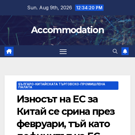
Skip
Sun. Aug 9th, 2026
12:34:22 PM
to
content
Accommodation
БЪЛГАРО-КИТАЙСКАТА ТЪРГОВСКО-ПРОМИШЛЕНА
ПАЛАТА
Износът на ЕС за
Китай се срина през
февруари, тъй като