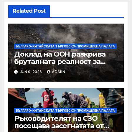
Related Post
БЪЛГАРО-КИТАЙСКАТА ТЪРГОВСКО-ПРОМИШЛЕНА ПАЛАТА
Доклад на ООН разкрива
бруталната реалност за
палестинците в Газа,
JUN 9, 2026
ADMIN
Западния бряг
БЪЛГАРО-КИТАЙСКАТА ТЪРГОВСКО-ПРОМИШЛЕНА ПАЛАТА
Ръководителят на СЗО
посещава засегнатата от