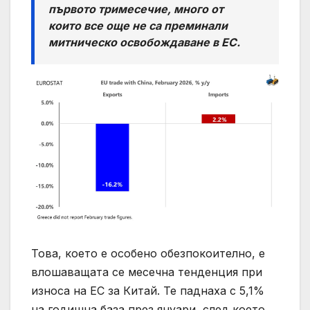
първото тримесечие, много от
които все още не са преминали
митническо освобождаване в ЕС.
Това, което е особено обезпокоително, е
влошаващата се месечна тенденция при
износа на ЕС за Китай. Те паднаха с 5,1%
на годишна база през януари, след което