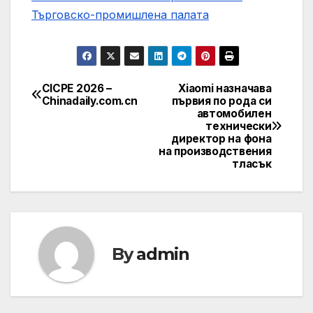
Търговско-промишлена палaта
CICPE 2026 –
Xiaomi назначава
Post
Chinadaily.com.cn
първия по рода си
автомобилен
navigation
технически
директор на фона
на производствения
тласък
By
admin