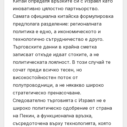
Китай определя връзките си с Израел като
иновативно цялостно партньорство.
Самата официална китайска формулировка
предполага разделение: регионалната
политика е едно, а икономическото и
технологично сътрудничество е друго.
Търговските данни в крайна сметка
записват откъде идват стоките, а не
политическата лоялност. В този случай те
сочат преди всичко тесен, но
високостойностен поток от
полупроводници, а не някакво широко
стратегическо пренасочване.
Следователно търговията с Израел не е
широко политическо одобрение от страна
на Пекин, а функционална връзка,
съсредоточена върху технологията, която