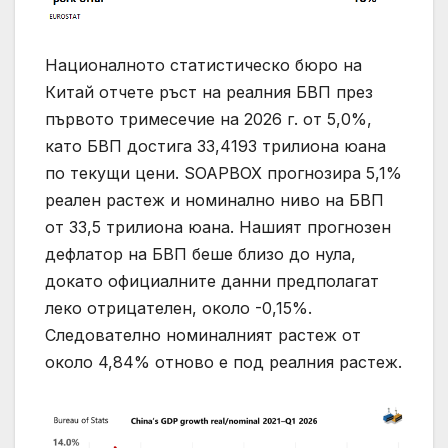
Националното статистическо бюро на
Китай отчете ръст на реалния БВП през
първото тримесечие на 2026 г. от 5,0%,
като БВП достига 33,4193 трилиона юана
по текущи цени. SOAPBOX прогнозира 5,1%
реален растеж и номинално ниво на БВП
от 33,5 трилиона юана. Нашият прогнозен
дефлатор на БВП беше близо до нула,
докато официалните данни предполагат
леко отрицателен, около -0,15%.
Следователно номиналният растеж от
около 4,84% отново е под реалния растеж.