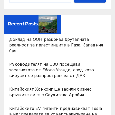
Recent Posts
Доклад на ООН разкрива бруталната
реалност за палестинците в Газа, Западния
бряг
Ръководителят на СЗО посещава
засегнатата от Ебола Уганда, след като
вирусът се разпространява от ДРК
Китайският Хонконг ще засили бизнес
връзките си със Саудитска Арабия
Китайските EV гиганти предизвикват Tesla
в надпреварата за комерсиализиране на