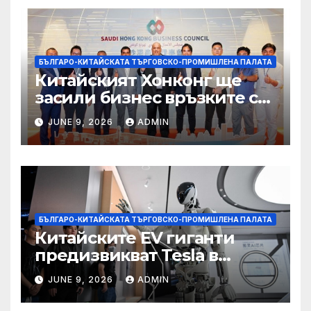
БЪЛГАРО-КИТАЙСКАТА ТЪРГОВСКО-ПРОМИШЛЕНА ПАЛАТА
Китайският Хонконг ще
засили бизнес връзките си
със Саудитска Арабия
JUNE 9, 2026
ADMIN
БЪЛГАРО-КИТАЙСКАТА ТЪРГОВСКО-ПРОМИШЛЕНА ПАЛАТА
Китайските EV гиганти
предизвикват Tesla в
надпреварата за
JUNE 9, 2026
ADMIN
комерсиализиране на
хуманоидни роботи