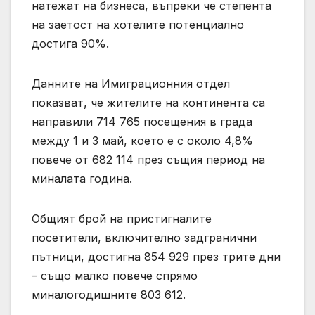
натежат на бизнеса, въпреки че степента
на заетост на хотелите потенциално
достига 90%.
Данните на Имиграционния отдел
показват, че жителите на континента са
направили 714 765 посещения в града
между 1 и 3 май, което е с около 4,8%
повече от 682 114 през същия период на
миналата година.
Общият брой на пристигналите
посетители, включително задгранични
пътници, достигна 854 929 през трите дни
– също малко повече спрямо
миналогодишните 803 612.