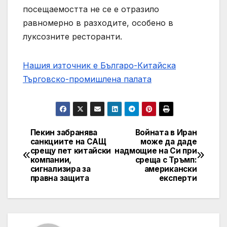
посещаемостта не се е отразило
равномерно в разходите, особено в
луксозните ресторанти.
Нашия източник е Българо-Китайска
Търговско-промишлена палaта
Пекин забранява
Войната в Иран
Post
санкциите на САЩ
може да даде
срещу пет китайски
надмощие на Си при
navigation
компании,
среща с Тръмп:
сигнализира за
американски
правна защита
експерти