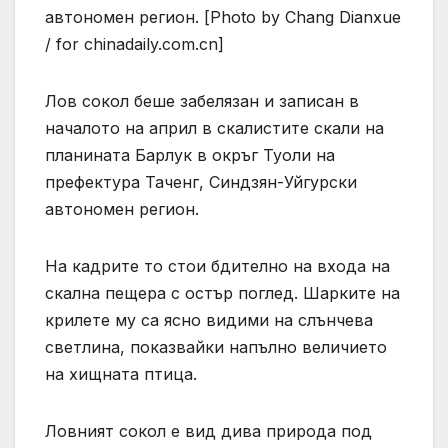
автономен регион. [Photo by Chang Dianxue
/ for chinadaily.com.cn]
Лов сокол беше забелязан и записан в
началото на април в скалистите скали на
планината Барлук в окръг Туоли на
префектура Таченг, Синдзян-Уйгурски
автономен регион.
На кадрите то стои бдително на входа на
скална пещера с остър поглед. Шарките на
крилете му са ясно видими на слънчева
светлина, показвайки напълно величието
на хищната птица.
Ловният сокол е вид дива природа под