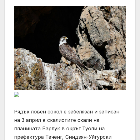
Рядък ловен сокол е забелязан и записан
на 3 април в скалистите скали на
планината Барлук в окръг Туоли на
префектура Таченг, Синдзян-Уйгурски