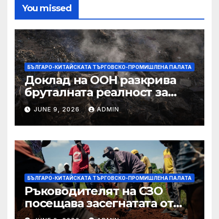
You missed
БЪЛГАРО-КИТАЙСКАТА ТЪРГОВСКО-ПРОМИШЛЕНА ПАЛАТА
Доклад на ООН разкрива
бруталната реалност за
палестинците в Газа,
JUNE 9, 2026
ADMIN
Западния бряг
БЪЛГАРО-КИТАЙСКАТА ТЪРГОВСКО-ПРОМИШЛЕНА ПАЛАТА
Ръководителят на СЗО
посещава засегнатата от
Ебола Уганда, след като