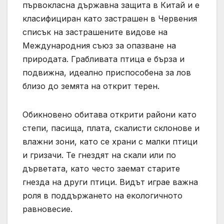
първокласна държавна защита в Китай и е
класифициран като застрашен в Червения
списък на застрашените видове на
Международния съюз за опазване на
природата. Грабливата птица е бърза и
подвижна, идеално приспособена за лов
близо до земята на открит терен.
Обикновено обитава открити райони като
степи, пасища, плата, скалисти склонове и
влажни зони, като се храни с малки птици
и гризачи. Те гнездят на скали или по
дърветата, като често заемат старите
гнезда на други птици. Видът играе важна
роля в поддържането на екологичното
равновесие.