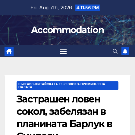
Skip
Fri. Aug 7th, 2026
4:11:56 PM
to
content
Accommodation
БЪЛГАРО-КИТАЙСКАТА ТЪРГОВСКО-ПРОМИШЛЕНА
ПАЛАТА
Застрашен ловен
сокол, забелязан в
планината Барлук в