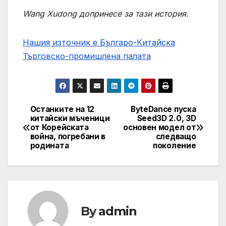
Wang Xudong допринесе за тази история.
Нашия източник е Българо-Китайска
Търговско-промишлена палaта
Останките на 12
ByteDance пуска
Post
китайски мъченици
Seed3D 2.0, 3D
от Корейската
основен модел от
navigation
война, погребани в
следващо
родината
поколение
By
admin