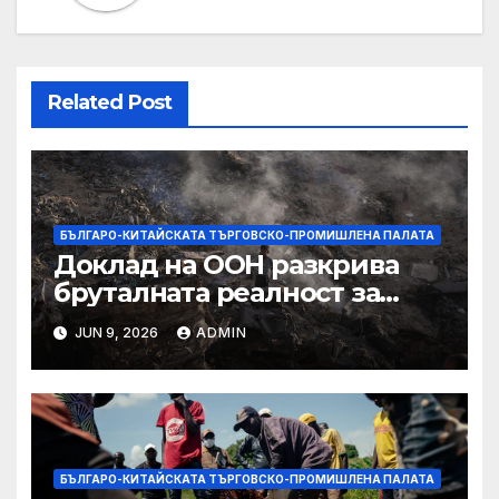
Related Post
БЪЛГАРО-КИТАЙСКАТА ТЪРГОВСКО-ПРОМИШЛЕНА ПАЛАТА
Доклад на ООН разкрива
бруталната реалност за
палестинците в Газа,
JUN 9, 2026
ADMIN
Западния бряг
БЪЛГАРО-КИТАЙСКАТА ТЪРГОВСКО-ПРОМИШЛЕНА ПАЛАТА