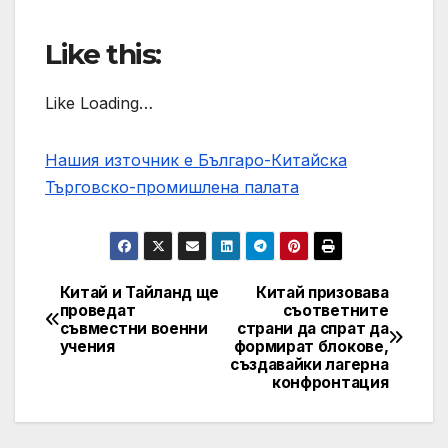
Like this:
Like Loading…
Нашия източник е Българо-Китайска
Търговско-промишлена палaта
Китай и Тайланд ще
Китай призовава
Post
проведат
съответните
съвместни военни
страни да спрат да
navigation
учения
формират блокове,
създавайки лагерна
конфронтация