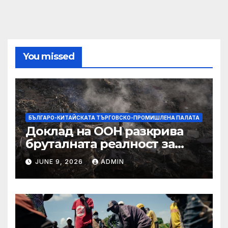
You missed
БЪЛГАРО-КИТАЙСКАТА ТЪРГОВСКО-ПРОМИШЛЕНА ПАЛАТА
Доклад на ООН разкрива
бруталната реалност за
палестинците в Газа,
JUNE 9, 2026
ADMIN
Западния бряг