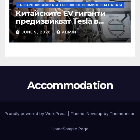
БЪЛГАРО-КИТАЙСКАТА ТЪРГОВСКО-ПРОМИШЛЕНА ПАЛАТА
Китайските EV гиганти
предизвикват Tesla в
надпреварата за
JUNE 9, 2026
ADMIN
комерсиализиране на
хуманоидни роботи
Accommodation
Proudly powered by WordPress
|
Theme:
Newsup
by
Themeansar
.
Home
Sample Page