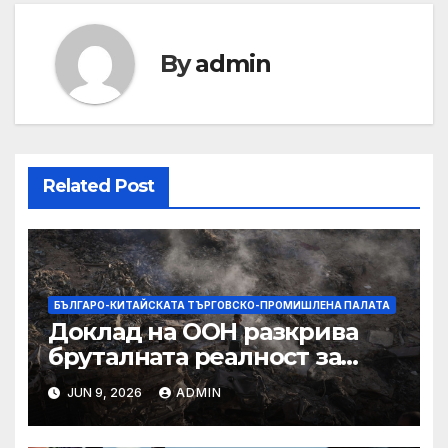
By
admin
Related Post
БЪЛГАРО-КИТАЙСКАТА ТЪРГОВСКО-ПРОМИШЛЕНА ПАЛАТА
Доклад на ООН разкрива
бруталната реалност за
палестинците в Газа,
JUN 9, 2026
ADMIN
Западния бряг