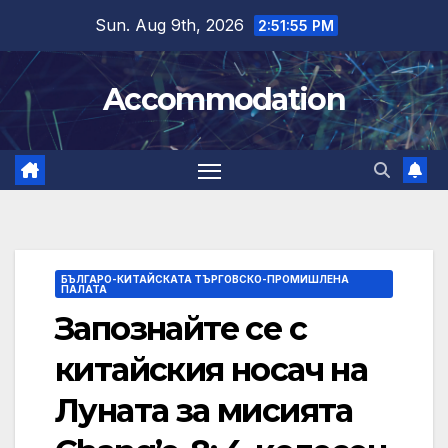
Skip
Sun. Aug 9th, 2026
2:51:56 PM
to
content
Accommodation
БЪЛГАРО-КИТАЙСКАТА ТЪРГОВСКО-ПРОМИШЛЕНА
ПАЛАТА
Запознайте се с
китайския носач на
Луната за мисията