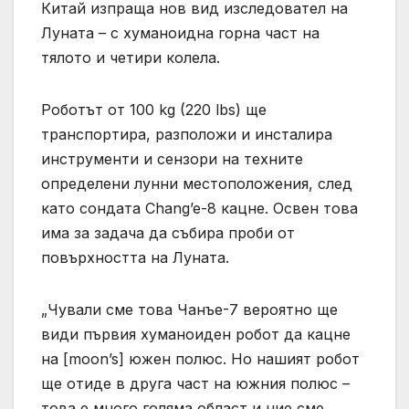
Китай изпраща нов вид изследовател на
Луната – с хуманоидна горна част на
тялото и четири колела.
Роботът от 100 kg (220 lbs) ще
транспортира, разположи и инсталира
инструменти и сензори на техните
определени лунни местоположения, след
като сондата Chang’e-8 кацне. Освен това
има за задача да събира проби от
повърхността на Луната.
„Чували сме това Чанъе-7 вероятно ще
види първия хуманоиден робот да кацне
на [moon’s] южен полюс. Но нашият робот
ще отиде в друга част на южния полюс –
това е много голяма област и ние сме