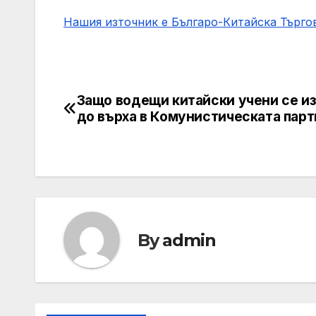
Нашия източник е Българо-Китайска Търг
Защо водещи китайски учени се и
Post
до върха в Комунистическата парт
navigation
By
admin