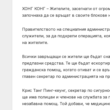
ХОНГ КОНГ – Жителите, засегнати от огроме
започнаха да се връщат в своите блокове н
Правителството на специалния администра
служители, за да подкрепи операцията, ко
на жителите.
Всички завръщащи се жители ще бъдат снаб
предпазни средства. Те ще бъдат ескортир
гражданска помощ, когато отиват и се връ
главен секретар по администрацията на п
Крис Танг Пинг-кеунг, секретар по сигурно
ще има полицаи и членове на службата за 
незабавна помощ. Той добави, че медицинс