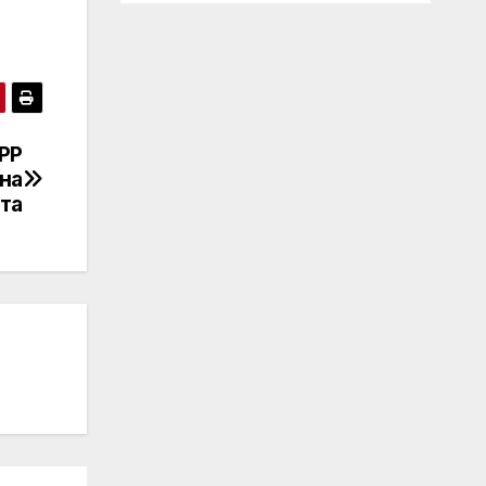
PP
на
та