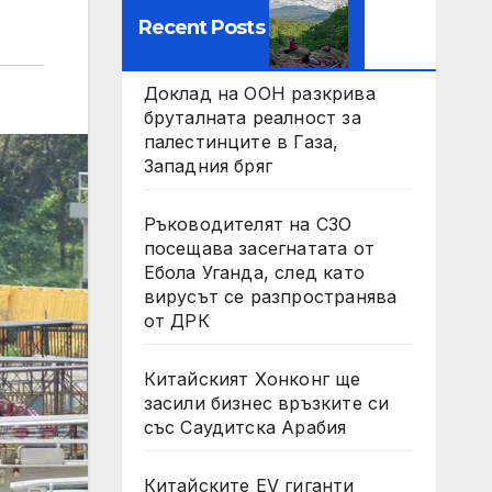
Recent Posts
Доклад на ООН разкрива
бруталната реалност за
палестинците в Газа,
Западния бряг
Ръководителят на СЗО
посещава засегнатата от
Ебола Уганда, след като
вирусът се разпространява
от ДРК
Китайският Хонконг ще
засили бизнес връзките си
със Саудитска Арабия
Китайските EV гиганти