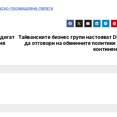
овско-промишлена палaта
здигат
Тайванските бизнес групи настояват D
ия
да отговори на обменните политики 
континен