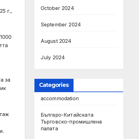
October 2024
5 г.,
September 2024
 1000
August 2024
тта
July 2024
а за
Categories
ник
accommodation
етаж
Българо-Китайската
Търговско-промишлена
палата
и.