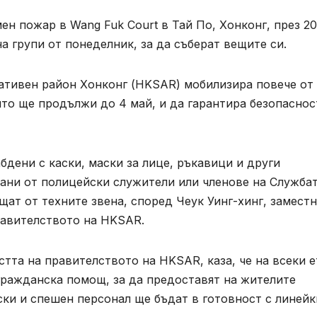
н пожар в Wang Fuk Court в Тай По, Хонконг, през 202
а групи от понеделник, за да съберат вещите си.
тивен район Хонконг (HKSAR) мобилизира повече от
ято ще продължи до 4 май, и да гарантира безопаснос
дени с каски, маски за лице, ръкавици и други
ани от полицейски служители или членове на Службат
щат от техните звена, според Чеук Уинг-хинг, замест
равителството на HKSAR.
стта на правителството на HKSAR, каза, че на всеки 
гражданска помощ, за да предоставят на жителите
ки и спешен персонал ще бъдат в готовност с линейк