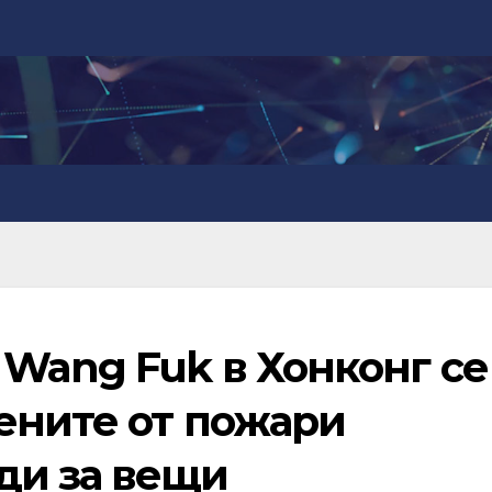
 Wang Fuk в Хонконг се
ените от пожари
ди за вещи