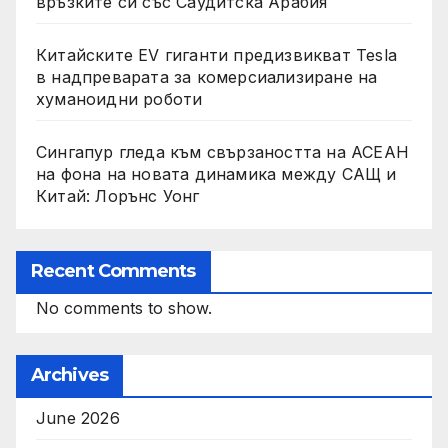
връзките си със Саудитска Арабия
Китайските EV гиганти предизвикват Tesla
в надпреварата за комерсиализиране на
хуманоидни роботи
Сингапур гледа към свързаността на АСЕАН
на фона на новата динамика между САЩ и
Китай: Лорънс Уонг
Recent Comments
No comments to show.
Archives
June 2026