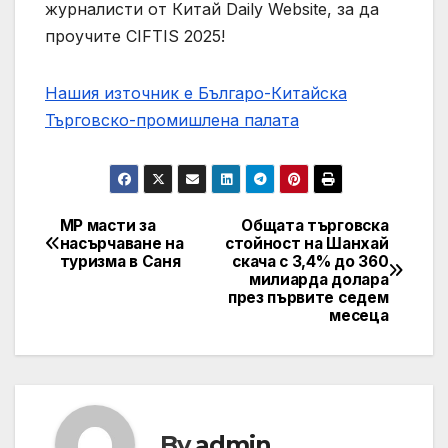
журналисти от Китай Daily Website, за да
проучите CIFTIS 2025!
Нашия източник е Българо-Китайска
Търговско-промишлена палaта
МР масти за
Общата търговска
Post
насърчаване на
стойност на Шанхай
туризма в Саня
скача с 3,4% до 360
navigation
милиарда долара
през първите седем
месеца
By
admin