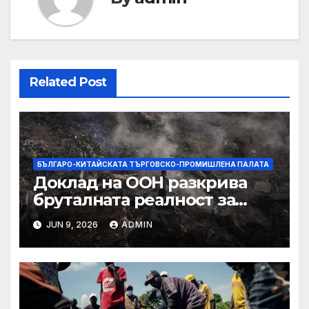
Related Post
БЪЛГАРО-КИТАЙСКАТА ТЪРГОВСКО-ПРОМИШЛЕНА ПАЛАТА
Доклад на ООН разкрива
бруталната реалност за
палестинците в Газа,
JUN 9, 2026
ADMIN
Западния бряг