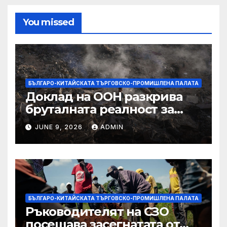
You missed
БЪЛГАРО-КИТАЙСКАТА ТЪРГОВСКО-ПРОМИШЛЕНА ПАЛАТА
Доклад на ООН разкрива
бруталната реалност за
палестинците в Газа,
JUNE 9, 2026
ADMIN
Западния бряг
БЪЛГАРО-КИТАЙСКАТА ТЪРГОВСКО-ПРОМИШЛЕНА ПАЛАТА
Ръководителят на СЗО
посещава засегнатата от