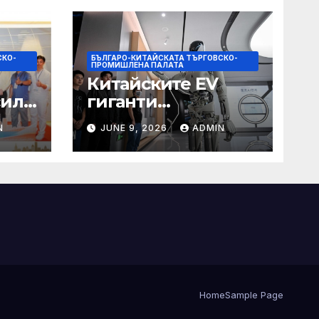
СКО-
БЪЛГАРО-КИТАЙСКАТА ТЪРГОВСКО-
ПРОМИШЛЕНА ПАЛАТА
Китайските EV
сили
гиганти
те
предизвикват
N
JUNE 9, 2026
ADMIN
ка
Tesla в
надпреварата за
комерсиализиран
е на хуманоидни
роботи
Home
Sample Page