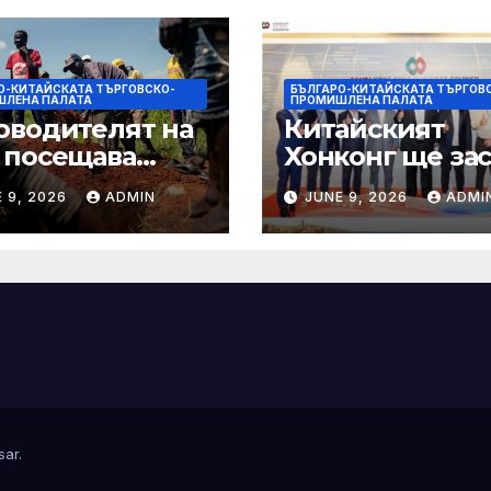
О-КИТАЙСКАТА ТЪРГОВСКО-
БЪЛГАРО-КИТАЙСКАТА ТЪРГОВ
ЛЕНА ПАЛАТА
ПРОМИШЛЕНА ПАЛАТА
оводителят на
Китайският
 посещава
Хонконг ще за
гнатата от
бизнес връзки
 9, 2026
ADMIN
JUNE 9, 2026
ADMI
ла Уганда, след
си със Саудитс
 вирусът се
Арабия
пространява от
К
sar
.