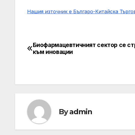
Нашия източник е Българо-Китайска Търг
Биофармацевтичният сектор се с
Post
към иновации
navigation
By
admin