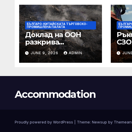
БЪЛГАРО-КИТАЙСКАТА ТЪРГОВСКО-
БЪЛГАР
ПРОМИШЛЕНА ПАЛАТА
ПРОМИШ
Доклад на ООН
Рък
разкрива
СЗО
бруталната
засе
JUNE 9, 2026
ADMIN
JUNE
реалност за
Ебо
палестинците в
като
Газа, Западния
раз
бряг
ДР
Accommodation
Proudly powered by WordPress
|
Theme:
Newsup
by
Themean