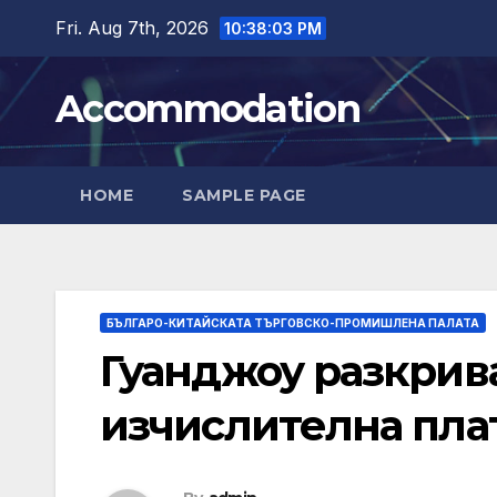
Skip
Fri. Aug 7th, 2026
10:38:04 PM
to
content
Accommodation
HOME
SAMPLE PAGE
БЪЛГАРО-КИТАЙСКАТА ТЪРГОВСКО-ПРОМИШЛЕНА ПАЛАТА
Гуанджоу разкрива
изчислителна пл