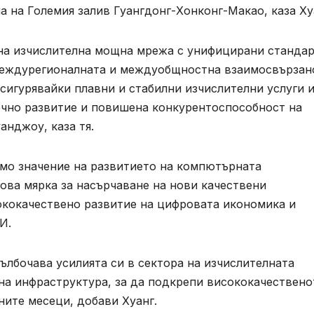
а на Големия залив Гуангдонг-Хонконг-Макао, каза Ху
на изчислителна мощна мрежа с унифицирани стандар
 междурегионалната и междуобщностна взаимосвързан
сигурявайки плавни и стабилни изчислителни услуги 
очно развитие и повишена конкурентоспособност на
анджоу, каза тя.
ямо значение на развитието на компютърната
ова мярка за насърчаване на нови качествени
ококачествено развитие на цифровата икономика и
И.
лбочава усилията си в сектора на изчислителната
а инфраструктура, за да подкрепи висококачествено
ните месеци, добави Хуанг.