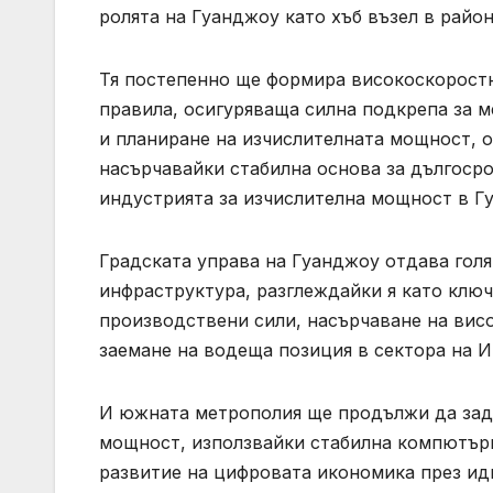
ролята на Гуанджоу като хъб възел в район
Тя постепенно ще формира високоскорост
правила, осигуряваща силна подкрепа за
и планиране на изчислителната мощност, о
насърчавайки стабилна основа за дългоср
индустрията за изчислителна мощност в Гу
Градската управа на Гуанджоу отдава гол
инфраструктура, разглеждайки я като ключ
производствени сили, насърчаване на вис
заемане на водеща позиция в сектора на И
И южната метрополия ще продължи да задъ
мощност, използвайки стабилна компютърн
развитие на цифровата икономика през ид