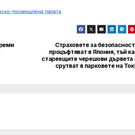
овско-промишлена палaта
треми
Страховете за безопасност
процъфтяват в Япония, тъй к
стареещите черешови дървета 
срутват в парковете на То