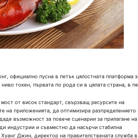
нг, официално пусна в петък цялостната платформа з
иво токен, първата по рода си в цялата страна, в пе
 мост от висок стандарт, свързващ ресурсите на
те на приложенията, да оптимизира разпределението 
даде възможност за повече сценарии за прилагане на
яди индустрии и съвместно да насърчи стабилна
 Хуанг Джин, директор на правителствената служба в