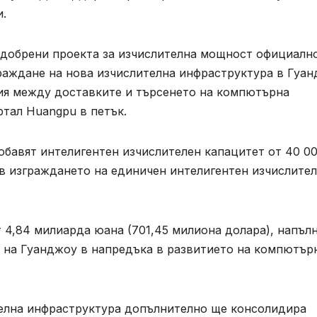
и.
добрени проекта за изчислителна мощност официалн
граждане на нова изчислителна инфраструктура в Гуа
ия между доставките и търсенето на компютърна
ртал Huangpu в петък.
обавят интелигентен изчислителен капацитет от 40 0
 в изграждането на единичен интелигентен изчислите
 4,84 милиарда юана (701,45 милиона долара), напъл
 на Гуанджоу в напредъка в развитието на компютър
телна инфраструктура допълнително ще консолидира