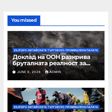
You missed
БЪЛГАРО-КИТАЙСКАТА ТЪРГОВСКО-ПРОМИШЛЕНА ПАЛАТА
Доклад на ООН разкрива
бруталната реалност за
палестинците в Газа,
JUNE 9, 2026
ADMIN
Западния бряг
БЪЛГАРО-КИТАЙСКАТА ТЪРГОВСКО-ПРОМИШЛЕНА ПАЛАТА