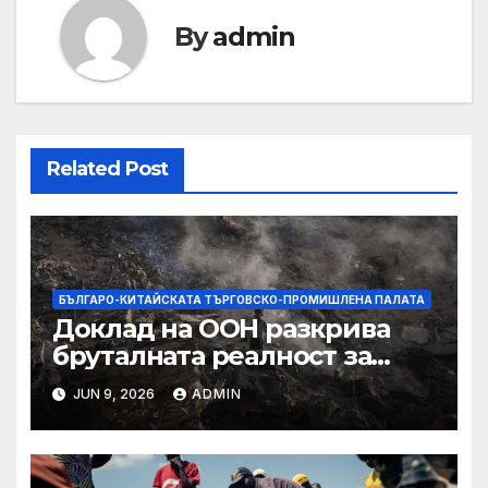
By
admin
Related Post
БЪЛГАРО-КИТАЙСКАТА ТЪРГОВСКО-ПРОМИШЛЕНА ПАЛАТА
Доклад на ООН разкрива
бруталната реалност за
палестинците в Газа,
JUN 9, 2026
ADMIN
Западния бряг