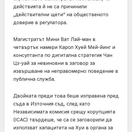
действията й не са причинили
„действителни щети“ на общественото
доверие в регулатора.
Магистратът Мини Ват Лай-ман в
четвъртък намери Карол Хуей Мей-йинг и
консултанта по дигитална стратегия Чан
Цз-уай за невиновни в заговор за
извършване на неправомерно поведение в
публична служба.
Двойката преди това беше изправена пред
съда в Източния съд, след като
Независимата комисия срещу корупцията
(ICAC) твърдеше, че са се заговорили да
използват капацитета на Хуи в органа за