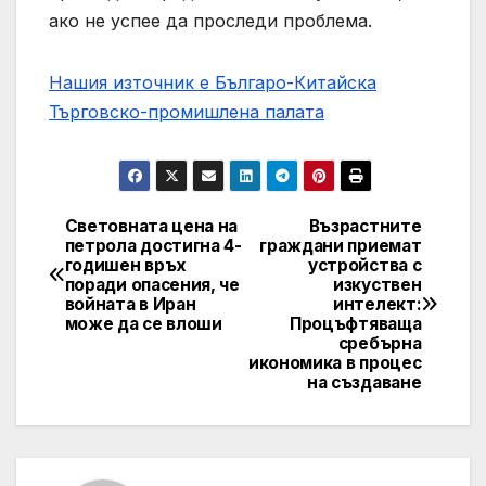
ако не успее да проследи проблема.
Нашия източник е Българо-Китайска
Търговско-промишлена палaта
Световната цена на
Възрастните
Post
петрола достигна 4-
граждани приемат
годишен връх
устройства с
navigation
поради опасения, че
изкуствен
войната в Иран
интелект:
може да се влоши
Процъфтяваща
сребърна
икономика в процес
на създаване