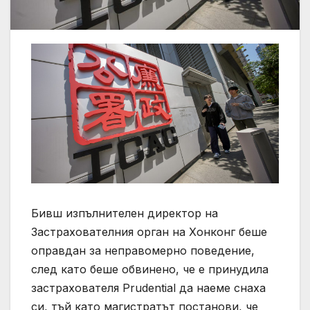
Бивш изпълнителен директор на
Застрахователния орган на Хонконг беше
оправдан за неправомерно поведение,
след като беше обвинено, че е принудила
застрахователя Prudential да наеме снаха
си, тъй като магистратът постанови, че