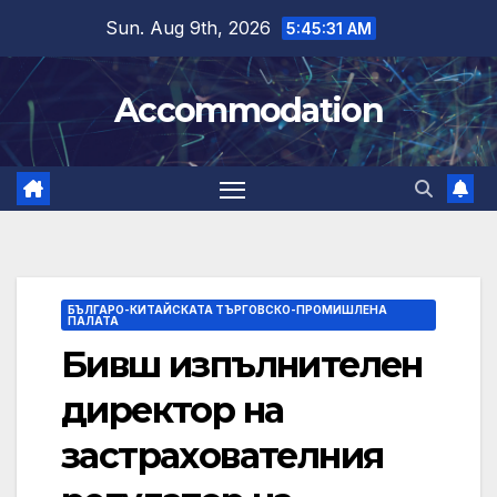
Skip
Sun. Aug 9th, 2026
5:45:31 AM
to
content
Accommodation
БЪЛГАРО-КИТАЙСКАТА ТЪРГОВСКО-ПРОМИШЛЕНА
ПАЛАТА
Бивш изпълнителен
директор на
застрахователния